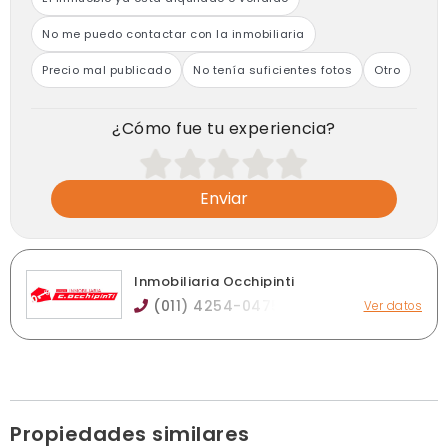
No me puedo contactar con la inmobiliaria
Precio mal publicado
No tenía suficientes fotos
Otro
¿Cómo fue tu experiencia?
Enviar
Inmobiliaria Occhipinti
(011) 4254-0475
Ver datos
Carlos Pellegrini 383, Quilmes
pellegrini383@hotmail.com
inmobiliariaocchipinti.com
Horario de atención: Lunes a viernes de 10 a 18 hs.
Sábados 10 a 13 hs.
Ver publicaciones de la inmobiliaria
Propiedades similares