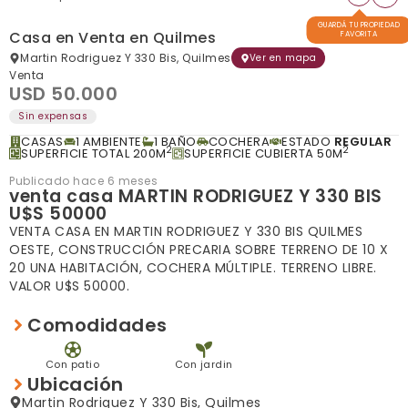
GUARDÁ TU PROPIEDAD
Casa en Venta en Quilmes
FAVORITA
Martin Rodriguez Y 330 Bis, Quilmes
Ver en mapa
Venta
USD 50.000
Sin expensas
CASAS
1 AMBIENTE
1 BAÑO
COCHERA
ESTADO
REGULAR
2
2
SUPERFICIE TOTAL 200M
SUPERFICIE CUBIERTA 50M
Publicado hace 6 meses
venta casa MARTIN RODRIGUEZ Y 330 BIS
U$S 50000
VENTA CASA EN MARTIN RODRIGUEZ Y 330 BIS QUILMES
OESTE, CONSTRUCCIÓN PRECARIA SOBRE TERRENO DE 10 X
20 UNA HABITACIÓN, COCHERA MÚLTIPLE. TERRENO LIBRE.
VALOR U$S 50000.
Comodidades
Con patio
Con jardin
Ubicación
Martin Rodriguez Y 330 Bis, Quilmes