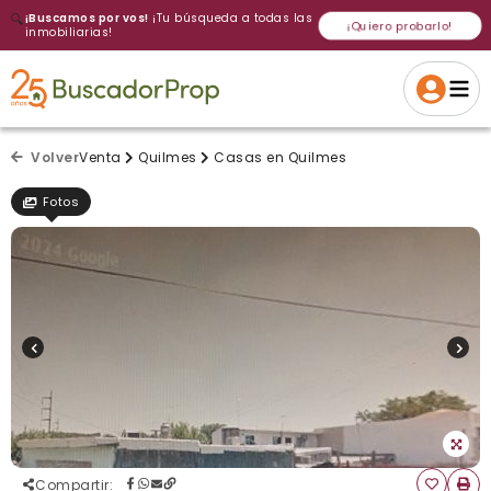
🔍
¡Buscamos por vos!
¡Tu búsqueda a todas las
¡Quiero probarlo!
inmobiliarias!
Volver a intentar
Gracias
Cancelar
Si, eliminar
Volver a intentarlo
¡Si, enviar a todos!
Crear alerta
Volver
Venta
Quilmes
Casas en Quilmes
Fotos
Compartir
: