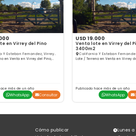
.000
USD 19.000
te en Virrey del Pino
Venta lote en Virrey del P
3400m2
ia Y Esteban Fernandez, Virrey
California Y Esteban Fernandez
no en Venta en Virrey del Pino,
, GBA Oeste
Lote / Terreno en Venta en Virrey de
del Pino, GBA Oeste
es
Buenos Aires
hace más de un año
Publicado hace más de un año
WhatsApp
Consultar
WhatsApp
Cómo publicar
Lunes a 