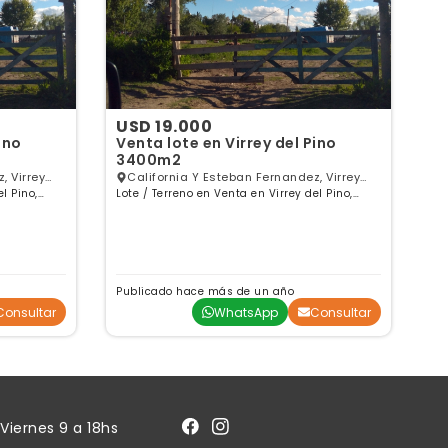
USD 19.000
U
ino
Venta lote en Virrey del Pino
Ve
3400m2
3
, Virrey
California Y Esteban Fernandez, Virrey
l Pino,
Lote / Terreno en Venta en Virrey del Pino,
del Pino, GBA Oeste
Lot
Buenos Aires
Bu
Publicado hace más de un año
Pu
Consultar
WhatsApp
Consultar
Viernes 9 a 18hs