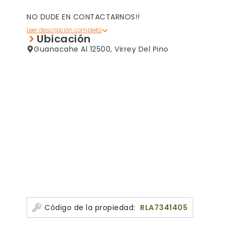
NO DUDE EN CONTACTARNOS!!
Ubicación
Honorarios ley por gestión inmobiliaria 3/%.
Gasto por diligenciamiento/ informes 1%
Guanacahe Al 12500, Virrey Del Pino
RUBEN LANZELLOTTA INMOBILIARIA C.D.J.L.M. 882.
Consultas 4626-1711 Whatsapp 1170029988
Código de la propiedad:
RLA7341405