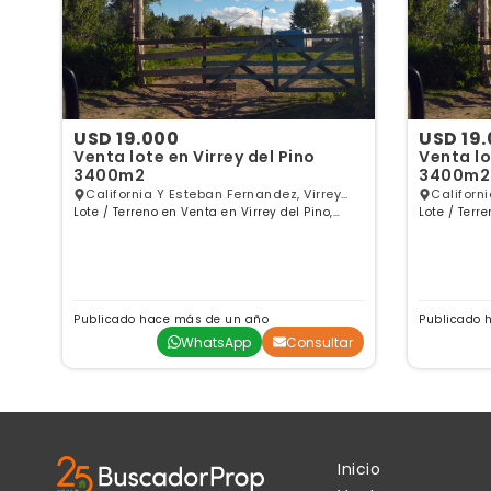
USD 19.000
USD 19
Venta lote en Virrey del Pino
Venta lo
3400m2
3400m2
California Y Esteban Fernandez, Virrey
Californ
Lote / Terreno en Venta en Virrey del Pino,
del Pino, GBA Oeste
Lote / Terre
del Pino
Buenos Aires
Buenos Air
Publicado hace más de un año
Publicado 
ar
WhatsApp
Consultar
Inicio