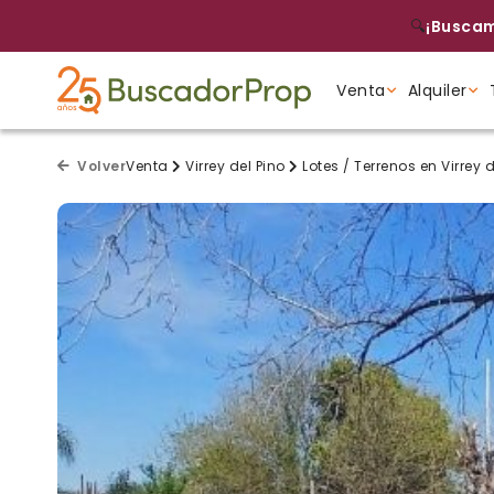
🔍
¡Buscam
Venta
Alquiler
Tipo de propiedad
Tipo de propiedad
Tipo de propiedad
Volver
Venta
Virrey del Pino
Lotes / Terrenos en Virrey d