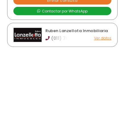
Ruben Lanzellota Inmobiliaria
(011) 70
Ver datos
Av. Luro 4181, Laferrere
rubenlanzellotta@gmail.com
rubenlanzellotta.com
Ver publicaciones de la inmobiliaria