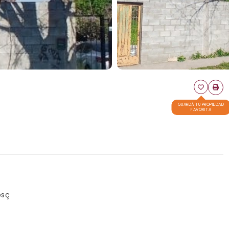
GUARDÁ TU PROPIEDAD
FAVORITA
osç