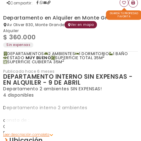
Compartir
:
GUARDÁ TU PROPIEDAD
Departamento en Alquiler en Monte Grande
FAVORITA
Av Oliver 830, Monte Grande
Ver en mapa
Alquiler
$ 360.000
Sin expensas
DEPARTAMENTOS
2 AMBIENTES
1 DORMITORIO
1 BAÑO
2
ESTADO
MUY BUENO
SUPERFICIE TOTAL 35M
2
SUPERFICIE CUBIERTA 35M
Publicado hace 6 meses
DEPARTAMENTO INTERNO SIN EXPENSAS -
EN ALQUILER - 9 DE ABRIL
Departamento 2 ambientes SIN EXPENSAS!
4 disponibles
Departamento interno 2 ambientes
consta de :
Cocina comedor
Dormitorio
Ubicación
Baño