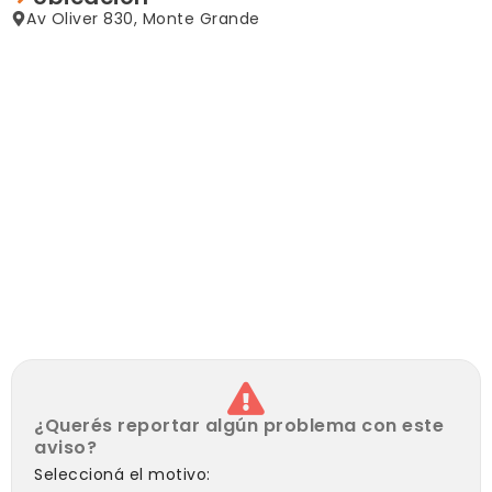
Av Oliver 830, Monte Grande
Ideal Pareja o Persona Sola,
servicios individuales
no dudes en consultarnos para coordinar una visita
¿Querés reportar algún problema con este
aviso?
Seleccioná el motivo: