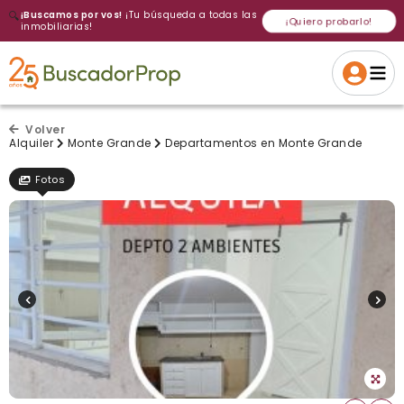
🔍
¡Buscamos por vos!
¡Tu búsqueda a todas las
¡Quiero probarlo!
inmobiliarias!
Volver a intentar
Gracias
Cancelar
Si, eliminar
Volver a intentarlo
¡Si, enviar a todos!
Crear alerta
Volver
Alquiler
Monte Grande
Departamentos en Monte Grande
Fotos