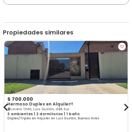
Manuel j. Medel 4625, esquina Mariano Castex , 2 Piso B,
Canning
info@incasaprop.com.ar
incasaprop.com.ar
Horario de atención: De 9 a 18 hs.
Ver publicaciones de la inmobiliaria
Propiedades similares
$ 700.000
Hermoso Duplex en Alquiler!!
Liniers 1946, Luis Guillón, GBA Sur
3 ambientes | 2 dormitorios | 1 baño
Dúplex/Tríplex en Alquiler en Luis Guillón, Buenos Aires