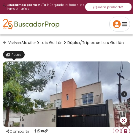
🔍
¡Buscamos por vos!
¡Tu búsqueda a todas las
¡Quiero probarlo!
inmobiliarias!
Volver a intentar
Gracias
Cancelar
Si, eliminar
Volver a intentarlo
¡Si, enviar a todos!
Crear alerta
Volver
Alquiler
Luis Guillón
Dúplex/Tríplex en Luis Guillón
Fotos
Compartir
: