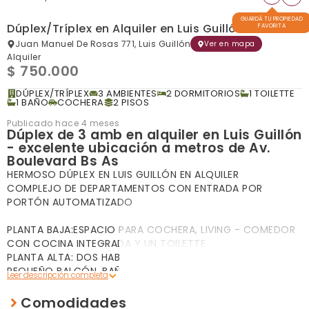
GUARDÁ TU PROPIEDAD
Dúplex/Tríplex en Alquiler en Luis Guillón
FAVORITA
Juan Manuel De Rosas 771, Luis Guillón
Ver en mapa
Alquiler
$ 750.000
DÚPLEX/TRÍPLEX
3 AMBIENTES
2 DORMITORIOS
1 TOILETTE
1 BAÑO
COCHERA
2 PISOS
Publicado hace 4 meses
Dúplex de 3 amb en alquiler en Luis Guillón
- excelente ubicación a metros de Av.
Boulevard Bs As
HERMOSO DÚPLEX EN LUIS GUILLÓN EN ALQUILER
COMPLEJO DE DEPARTAMENTOS CON ENTRADA POR
PORTÓN AUTOMATIZADO
PLANTA BAJA:ESPACIO PARA COCHERA, LIVING - COMEDOR
CON COCINA INTEGRADA Y UN TOILETTE
PLANTA ALTA: DOS HABITACIONES CON PLACARD Y
PEQUEÑO BALCÓN, BAÑO Y LAVADERO
LA PROPIEDAD CUENTA CON TODOS LOS SERVICIOS Y SE
Comodidades