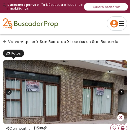
🔍
¡Buscamos por vos!
¡Tu búsqueda a todas las
¡Quiero probarlo!
inmobiliarias!
Volver a intentar
Gracias
Cancelar
Si, eliminar
Volver a intentarlo
¡Si, enviar a todos!
Crear alerta
Volver
Alquiler
San Bernardo
Locales en San Bernardo
Fotos
Compartir
: