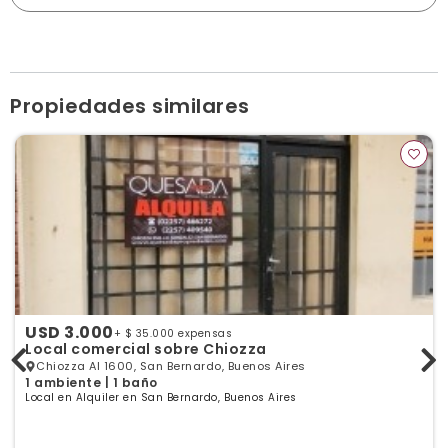
Diagonal Rivadavia 2, Mar de Ajó
danielpizarropropiedades@hotmail.com
danielpizarro.com.ar
Horario de atención: De lunes a sábado de 10 a 13 y 16 a
19hs. Domingos cerrado
Ver publicaciones de la inmobiliaria
Propiedades similares
USD 3.000
+ $ 35.000 expensas
Local comercial sobre Chiozza
Chiozza Al 1600, San Bernardo, Buenos Aires
1 ambiente | 1 baño
Local en Alquiler en San Bernardo, Buenos Aires