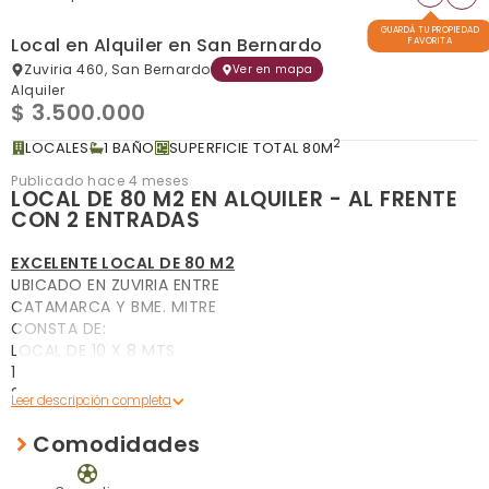
GUARDÁ TU PROPIEDAD
Local en Alquiler en San Bernardo
FAVORITA
Zuviria 460, San Bernardo
Ver en mapa
Alquiler
$ 3.500.000
2
LOCALES
1 BAÑO
SUPERFICIE TOTAL 80M
Publicado hace 4 meses
LOCAL DE 80 M2 EN ALQUILER - AL FRENTE
CON 2 ENTRADAS
EXCELENTE LOCAL DE 80 M2
UBICADO EN ZUVIRIA ENTRE
CATAMARCA Y BME. MITRE
CONSTA DE:
LOCAL DE 10 X 8 MTS.
1 BAÑO
2 ENTRADAS
PATIO
VALOR DEL ALQUILER ANUAL: $ 3.500.000.-
Comodidades
OPCION DE PAGO MENSUAL
REQUISITOS: