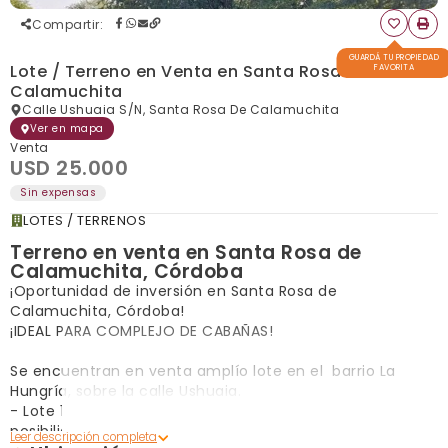
Compartir
:
GUARDÁ TU PROPIEDAD
Lote / Terreno en Venta en Santa Rosa de
FAVORITA
Calamuchita
Calle Ushuaia S/N, Santa Rosa De Calamuchita
Ver en mapa
Venta
USD 25.000
Sin expensas
LOTES / TERRENOS
Terreno en venta en Santa Rosa de
Calamuchita, Córdoba
¡Oportunidad de inversión en Santa Rosa de
Calamuchita, Córdoba!
¡IDEAL PARA COMPLEJO DE CABAÑAS!
Se encuentran en venta amplío lote en el barrio La
Hungría, sobre la calle Ushuaia.
- Lote 103, Manzana 83: 822,7 m²
posibilidad de financiación.