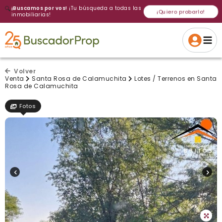
🔍
¡Buscamos por vos!
¡Tu búsqueda a todas las
¡Quiero probarlo!
inmobiliarias!
Volver a intentar
Gracias
Cancelar
Si, eliminar
Volver a intentarlo
¡Si, enviar a todos!
Crear alerta
Volver
Venta
Santa Rosa de Calamuchita
Lotes / Terrenos en Santa
Rosa de Calamuchita
Fotos