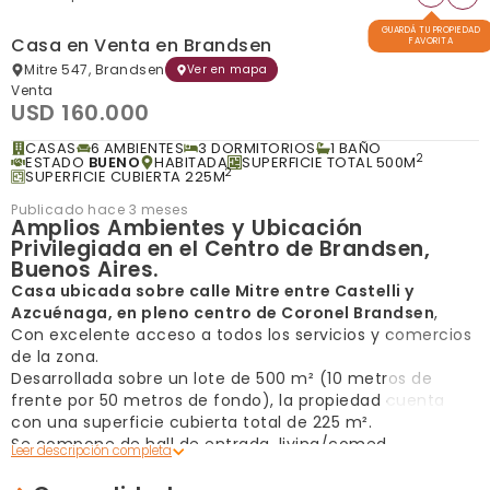
GUARDÁ TU PROPIEDAD
Casa en Venta en Brandsen
FAVORITA
Mitre 547, Brandsen
Ver en mapa
Venta
USD 160.000
CASAS
6 AMBIENTES
3 DORMITORIOS
1 BAÑO
2
ESTADO
BUENO
HABITADA
SUPERFICIE TOTAL 500M
2
SUPERFICIE CUBIERTA 225M
Publicado hace 3 meses
Amplios Ambientes y Ubicación
Privilegiada en el Centro de Brandsen,
Buenos Aires.
Casa ubicada sobre calle Mitre entre Castelli y
Azcuénaga, en pleno centro de Coronel Brandsen
,
Con excelente acceso a todos los servicios y comercios
de la zona.
Desarrollada sobre un lote de 500 m² (10 metros de
frente por 50 metros de fondo), la propiedad cuenta
con una superficie cubierta total de 225 m².
Se compone de hall de entrada, living/comedor, cocina
independiente, tres dormitorios, baño completo,
lavadero y depósito.