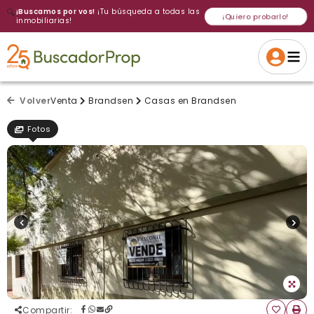
🔍
¡Buscamos por vos!
¡Tu búsqueda a todas las
¡Quiero probarlo!
inmobiliarias!
Volver a intentar
Gracias
Cancelar
Si, eliminar
Volver a intentarlo
¡Si, enviar a todos!
Crear alerta
Volver
Venta
Brandsen
Casas en Brandsen
Fotos
Compartir
: