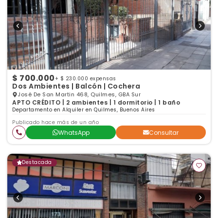
$ 700.000
+ $ 230.000 expensas
Dos Ambientes | Balcón | Cochera
José De San Martin 468, Quilmes, GBA Sur
APTO CRÉDITO | 2 ambientes | 1 dormitorio | 1 baño
Departamento en Alquiler en Quilmes, Buenos Aires
Publicado hace más de un año
WhatsApp
Consultar
Destacada