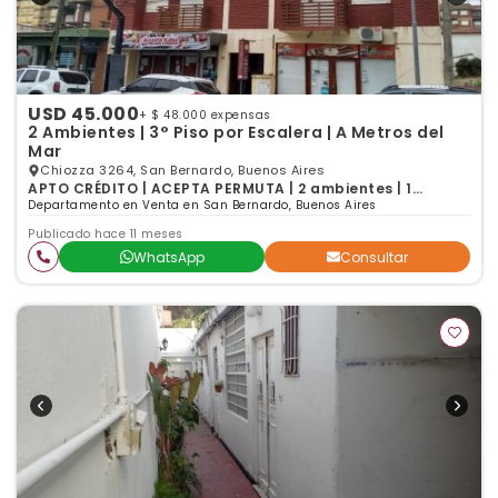
USD 45.000
+ $ 48.000 expensas
2 Ambientes | 3° Piso por Escalera | A Metros del
Mar
Chiozza 3264, San Bernardo, Buenos Aires
APTO CRÉDITO | ACEPTA PERMUTA | 2 ambientes | 1
dormitorio | 1 baño
Departamento en Venta en San Bernardo, Buenos Aires
Publicado hace 11 meses
WhatsApp
Consultar