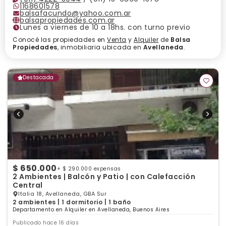
1168601578
balsafacundo@yahoo.com.ar
balsapropiedades.com.ar
Lunes a viernes de 10 a 18hs. con turno previo
Conocé las propiedades en
Venta
y
Alquiler
de
Balsa
Propiedades
, inmobiliaria ubicada en
Avellaneda
.
Destacada
$ 650.000
+ $ 290.000 expensas
2 Ambientes | Balcón y Patio | con Calefacción
Central
Italia 18, Avellaneda, GBA Sur
2 ambientes | 1 dormitorio | 1 baño
Departamento en Alquiler en Avellaneda, Buenos Aires
Publicado hace 16 días