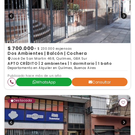
$ 700.000
+ $ 230.000 expensas
Dos Ambientes | Balcón | Cochera
José De San Martin 468, Quilmes, GBA Sur
APTO CRÉDITO | 2 ambientes | 1 dormitorio | 1 baño
Departamento en Alquiler en Quilmes, Buenos Aires
Publicado hace más de un año
WhatsApp
Consultar
Destacada