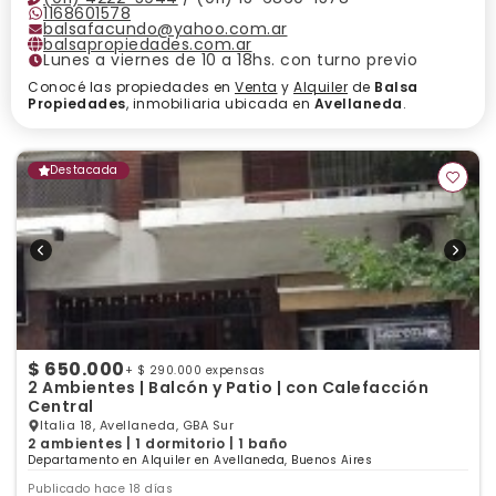
1168601578
balsafacundo@yahoo.com.ar
balsapropiedades.com.ar
Lunes a viernes de 10 a 18hs. con turno previo
Conocé las propiedades en
Venta
y
Alquiler
de
Balsa
Propiedades
, inmobiliaria ubicada en
Avellaneda
.
Destacada
$ 650.000
+ $ 290.000 expensas
2 Ambientes | Balcón y Patio | con Calefacción
Central
Italia 18, Avellaneda, GBA Sur
2 ambientes | 1 dormitorio | 1 baño
Departamento en Alquiler en Avellaneda, Buenos Aires
Publicado hace 18 días