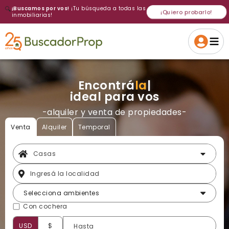
🔍
¡Buscamos por vos!
¡Tu búsqueda a todas las
¡Quiero probarlo!
inmobiliarias!
Volver a intentar
Gracias
Cancelar
Si, eliminar
Volver a intentarlo
¡Si, enviar a todos!
Crear alerta
Encontrá
la casa
|
ideal para vos
-alquiler y venta de propiedades-
Venta
Alquiler
Temporal
Selecciona ambientes
Con cochera
USD
$