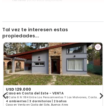
terreno
ya no está disponible
Ver publicaciones de la inmobiliaria
Tal vez te interesen estas
propiedades...
USD 129.000
Casa en Costa del Este - VENTA
Calle 6 N 1184 Entre Los Pensamientos Y Los Malvones, Costa
4 ambientes | 3 dormitorios | 2 baños
del Este, Buenos Aires
Casa en Venta en Costa del Este, Buenos Aires