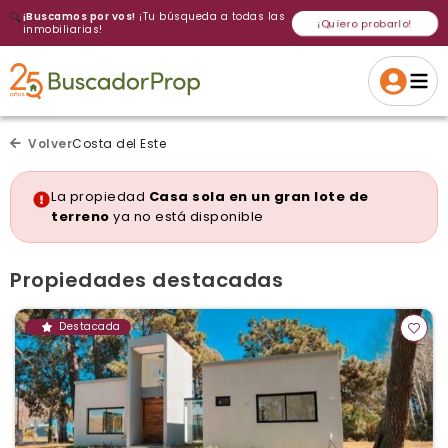
🔍
¡Buscamos por vos!
¡Tu búsqueda a todas las
¡Quiero probarlo!
inmobiliarias!
Volver a intentar
Gracias
Cancelar
Si, eliminar
Volver a intentarlo
¡Si, enviar a todos!
Crear alerta
Volver
Costa del Este
La propiedad
Casa sola en un gran lote de
terreno
ya no está disponible
Propiedades destacadas
Destacada