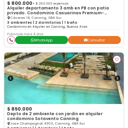
$ 800.000
+ $ 250.000 expensas
Alquiler departamento 3 amb en PB con patio
privado. Condominio Casuarinas Premium-
Canning
Cáceres 19, Canning, GBA Sur
3 ambientes | 2 dormitorios | 1 baño
Condominio en Alquiler en Canning, Buenos Aires
Publicado hace 8 días
WhatsApp
Consultar
$ 850.000
Depto de 2 ambiente con jardin en alquiler
condominio Sotavento Canning
Jose Champagnat 4300, Canning, GBA Sur