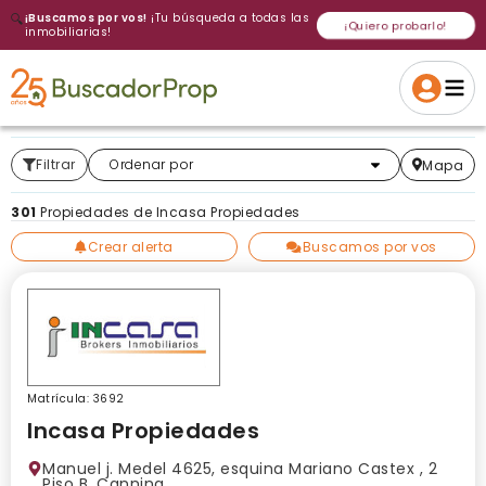
🔍
¡Buscamos por vos!
¡Tu búsqueda a todas las
¡Quiero probarlo!
inmobiliarias!
Volver a intentar
Gracias
Cancelar
Si, eliminar
Volver a intentarlo
¡Si, enviar a todos!
Crear alerta
Filtrar
Más relevantes
Ordenar por
Mapa
301
Propiedades de Incasa Propiedades
Crear alerta
Buscamos por vos
Matrícula: 3692
Incasa Propiedades
Manuel j. Medel 4625, esquina Mariano Castex , 2
Piso B, Canning