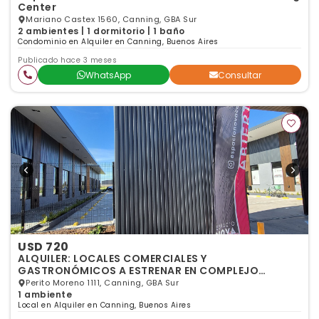
Center
Mariano Castex 1560, Canning, GBA Sur
2 ambientes | 1 dormitorio | 1 baño
Condominio en Alquiler en Canning, Buenos Aires
Publicado hace 3 meses
WhatsApp
Consultar
USD 720
ALQUILER: LOCALES COMERCIALES Y
GASTRONÓMICOS A ESTRENAR EN COMPLEJO
ESPACIO NOVA – CANNING
Perito Moreno 1111, Canning, GBA Sur
1 ambiente
Local en Alquiler en Canning, Buenos Aires