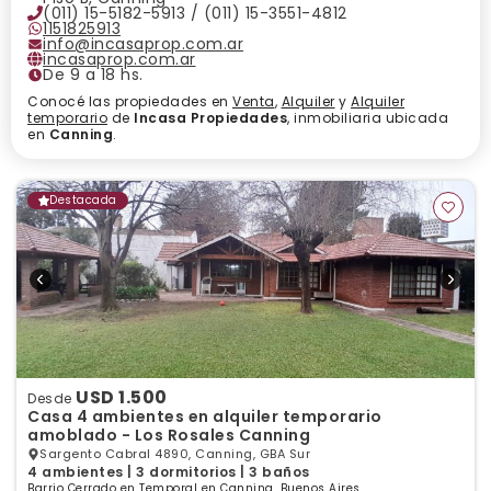
(011) 15-5182-5913 / (011) 15-3551-4812
1151825913
info@incasaprop.com.ar
incasaprop.com.ar
De 9 a 18 hs.
Conocé las propiedades en
Venta
,
Alquiler
y
Alquiler
temporario
de
Incasa Propiedades
, inmobiliaria ubicada
en
Canning
.
Destacada
USD 1.500
Desde
Casa 4 ambientes en alquiler temporario
amoblado - Los Rosales Canning
Sargento Cabral 4890, Canning, GBA Sur
4 ambientes | 3 dormitorios | 3 baños
Barrio Cerrado en Temporal en Canning, Buenos Aires