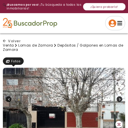
🔍
¡Buscamos por vos!
¡Tu búsqueda a todas las
¡Quiero probarlo!
inmobiliarias!
Volver a intentar
Gracias
Cancelar
Si, eliminar
Volver a intentarlo
¡Si, enviar a todos!
Crear alerta
Volver
Venta
Lomas de Zamora
Depósitos / Galpones en Lomas de
Zamora
Fotos