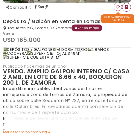
Compartir
:
GUARDÁ TU PROPIEDAD
Depósito / Galpón en Venta en Lomas de Zamora
FAVORITA
Boquerón 232, Lomas De Zamora
Ver en mapa
Venta
USD 165.000
DEPÓSITOS / GALPONES
1 DORMITORIO
2 BAÑOS
2
COCHERA
SUPERFICIE TOTAL 349M
2
SUPERFICIE CUBIERTA 311M
Publicado hace más de un año
VENDO. AMPLIO GALPON INTERNO C/ CASA
2 AMB, EN LOTE DE 8.66 x 40, BOQUERÓN
200 L. DE ZAMORA
Imperdible inmueble, ideal varios destinos en
inmejorable zona de Lomas de Zamora, la propiedad de
ubica sobre calle Boquerón N° 232, entre calle Loria y
calle Colombres. En cercanías cuenta con servicio de
consumos y de trasporte público.
El inmueble se desarrolla sobre lote de 8.66 mts de
frente por 40.35 mts de fondo. Al frente paredón y
portón de ingreso, en su interior nos recibe jardín al