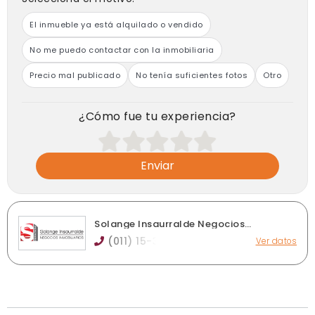
El inmueble ya está alquilado o vendido
No me puedo contactar con la inmobiliaria
Precio mal publicado
No tenía suficientes fotos
Otro
¿Cómo fue tu experiencia?
Enviar
Solange Insaurralde Negocios
Inmobiliarios
(011) 15-3
Ver datos
Av. Hipólito Yrigoyen 8353 - Dpto. 3°A, Lomas de Zamora
insaurralde.prop@gmail.com
insaurraldeprop.com.ar
Ver publicaciones de la inmobiliaria