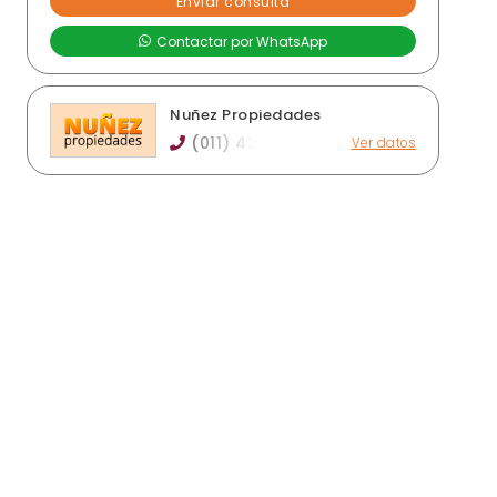
Nuñez Propiedades
(011) 42
Ver datos
Av. Meeks 462, Lomas de Zamora
nunezpropiedades@hotmail.com.ar
xn--nuezpropiedades-zqb.com
Horario de atención: Lunes a viernes de 10.30 a
17.30 Hs.
Ver publicaciones de la inmobiliaria