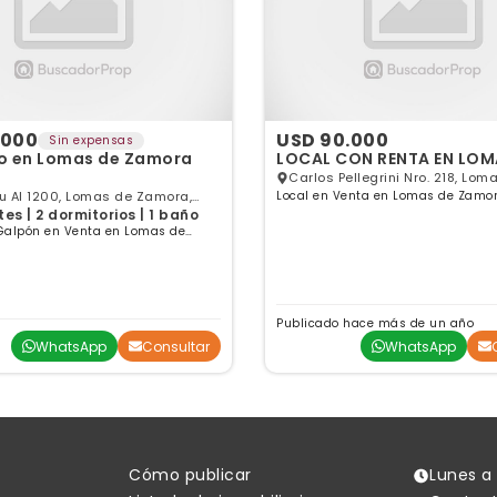
.000
USD 90.000
Sin expensas
o en Lomas de Zamora
LOCAL CON RENTA
Carlos Pellegrini Nro. 218, Lomas de
amora,
Local en Venta en Lomas de Zamor
Zamora, GBA Sur
es | 2 dormitorios | 1 baño
Aires
 Galpón en Venta en Lomas de
enos Aires
Publicado hace más de un año
WhatsApp
Consultar
WhatsApp
Cómo publicar
Lunes a 