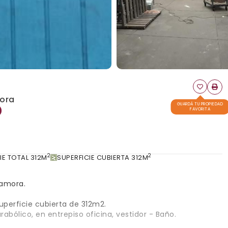
mora
GUARDÁ TU PROPIEDAD
FAVORITA
2
2
IE TOTAL 312M
SUPERFICIE CUBIERTA 312M
Zamora.
uperficie cubierta de 312m2.
bólico, en entrepiso oficina, vestidor - Baño.