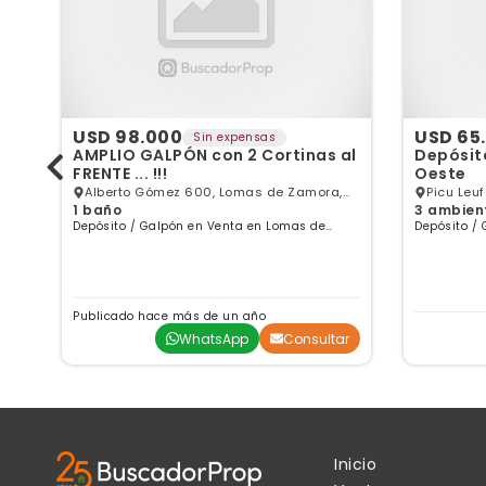
USD 98.000
USD 65
Sin expensas
AMPLIO GALPÓN con 2 Cortinas al
Depósit
FRENTE ... !!!
Oeste
Alberto Gómez 600, Lomas de Zamora,
Picu Leufu Al 1200, Lomas de Z
1 baño
3 ambient
GBA Sur
GBA Sur
os
Depósito / Galpón en Venta en Lomas de
Depósito /
Zamora, Buenos Aires
Zamora, Bu
Publicado hace más de un año
ar
WhatsApp
Consultar
Inicio