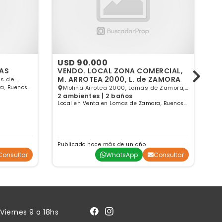
USD 90.000
U
 EN LOMAS
VENDO. LOCAL ZONA COMERCIAL,
V
M. ARROTEA 2000, L. de ZAMORA
1 
a, Buenos
Molina Arrotea 2000, Lomas de Zamora,
Lo
2 ambientes | 2 baños
GBA Sur
Ai
Local en Venta en Lomas de Zamora, Buenos
Aires
Publicado hace más de un año
Pu
Consultar
WhatsApp
Consultar
Viernes 9 a 18hs