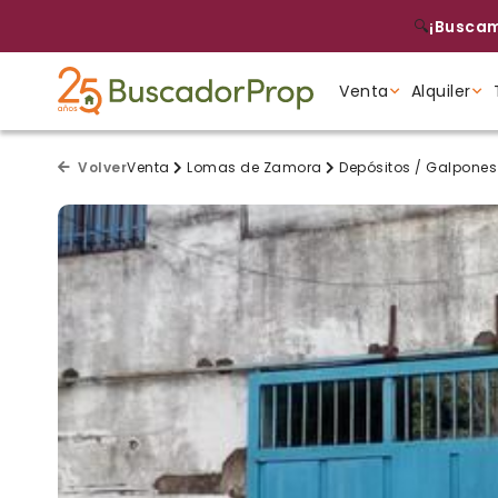
🔍
¡Buscam
Venta
Alquiler
Tipo de propiedad
Tipo de propiedad
Tipo de propiedad
Volver
Venta
Lomas de Zamora
Depósitos / Galpone