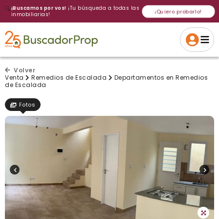
🔍
¡Buscamos por vos!
¡Tu búsqueda a todas las
¡Quiero probarlo!
inmobiliarias!
Volver a intentar
Gracias
Cancelar
Si, eliminar
Volver a intentarlo
¡Si, enviar a todos!
Crear alerta
Volver
Venta
Remedios de Escalada
Departamentos en Remedios
de Escalada
Fotos