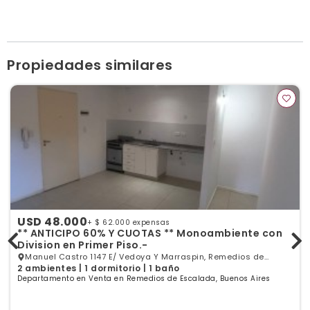
trezzapropiedades@hotmail.com
trezzapropiedades.com.ar
Horario de atención: Lunes a viernes de 10 a 18hs. |
Sábados de 10 a 13hs.
Ver publicaciones de la inmobiliaria
Propiedades similares
USD 48.000
+ $ 62.000 expensas
** ANTICIPO 60% Y CUOTAS ** Monoambiente con
Division en Primer Piso.-
Manuel Castro 1147 E/ Vedoya Y Marraspin, Remedios de
2 ambientes | 1 dormitorio | 1 baño
Escalada, GBA Sur
Departamento en Venta en Remedios de Escalada, Buenos Aires