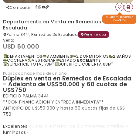
Compartir
:
GUARDÁ TU PROPIEDAD
Departamento en Venta en Remedios de
FAVORITA
Escalada
Palma 3441, Remedios De Escalada
Ver en mapa
Venta
USD 50.000
DEPARTAMENTOS
3 AMBIENTES
2 DORMITORIOS
2 BAÑOS
COCHERA
A ESTRENAR
ESTADO
EXCELENTE
2
2
SUPERFICIE TOTAL 73M
SUPERFICIE CUBIERTA 68M
Publicado hace más de un año
Dúplex en venta en Remedios de Escalada
- Adelanto de U$S50.000 y 60 cuotas de
U$S750
EDIFICIO PALMA 3441
**CON FINANCIACION Y ENTREGA INMEDIATA**
ANTICIPO DE U$S50.000 y hasta 60 cuotas fijas de U$S
750
Excelentes duplex a estrenar de 3 ambientes amplios y
luminosos con cochera con portón automático.