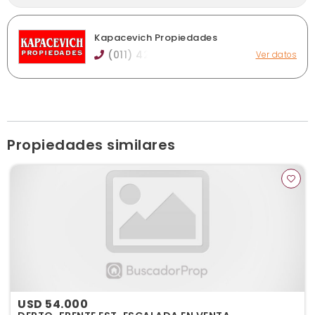
Kapacevich Propiedades
(011) 42
Ver datos
Av. Rosales 1114, Remedios de Escalada
info@kapacevichprop.com.ar
kapacevichprop.com.ar
Horario de atención: lunes a sábados de 09 a 14 hs
Ver publicaciones de la inmobiliaria
Propiedades similares
USD 54.000