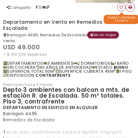
Compartir
:
GUARDÁ TU PROPIEDAD
Departamento en Venta en Remedios de
FAVORITA
Escalada
Barragan 4495, Remedios De Escalada
Ver en mapa
Venta
USD 49.000
+ $ 150.000 expensas
DEPARTAMENTOS
3 AMBIENTES
2 DORMITORIOS
1 BAÑO
SIN COCHERA
60 AÑOS DE ANTIGÜEDAD
ESTADO
BUENO
2
2
SUPERFICIE TOTAL 50M
SUPERFICIE CUBIERTA 45M
1 PISO
DISPOSICIÓN
CONTRAFRENTE
Publicado hace 3 meses
Depto 3 ambientes con balcon a mts. de
estación R. de Escalada. 50 m² totales.
Piso 3, contrafrente
DEPARTAMENTO EN EDIFICIO EN ALQUILER
Barragan 4495
Remedios de Escalada
Tercer piso, contrafrente (vista a Hipólito Yrigoyen).