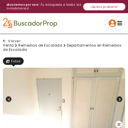
🔍
¡Buscamos por vos!
¡Tu búsqueda a todas las
¡Quiero probarlo!
inmobiliarias!
Volver a intentar
Gracias
Cancelar
Si, eliminar
Volver a intentarlo
¡Si, enviar a todos!
Crear alerta
Volver
Venta
Remedios de Escalada
Departamentos en Remedios
de Escalada
Fotos