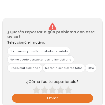
>>
PRECIO VENTA
: U$S 49.000
expensas ordinarias ($ 150.000 actuales, abril 2026,
incluye servicio de agua)
¿Querés reportar algún problema con este
aviso?
Seleccioná el motivo:
El inmueble ya está alquilado o vendido
No me puedo contactar con la inmobiliaria
Precio mal publicado
No tenía suficientes fotos
Otro
¿Cómo fue tu experiencia?
Enviar