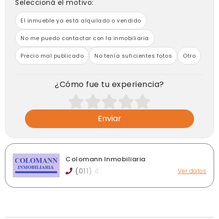
Seleccioná el motivo:
El inmueble ya está alquilado o vendido
No me puedo contactar con la inmobiliaria
Precio mal publicado
No tenía suficientes fotos
Otro
¿Cómo fue tu experiencia?
Enviar
Colomann Inmobiliaria
(011) 42
Ver datos
Av. Espora 2217, Burzaco
colomann.inmobiliaria@gmail.com
colomanninmobiliaria.com
Horario de atención: De lunes a viernes de 9 a 12 y de 16 a
19hs.