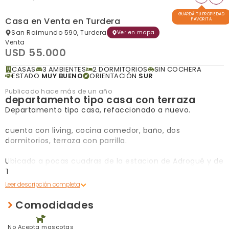
GUARDÁ TU PROPIEDAD
Casa en Venta en Turdera
FAVORITA
San Raimundo 590, Turdera
Ver en mapa
Venta
USD 55.000
CASAS
3 AMBIENTES
2 DORMITORIOS
SIN COCHERA
ESTADO
MUY BUENO
ORIENTACIÓN
SUR
Publicado hace más de un año
departamento tipo casa con terraza
Departamento tipo casa, refaccionado a nuevo.
cuenta con living, cocina comedor, baño, dos
dormitorios, terraza con parrilla.
Ubicado a pocas cuadras de la estacion de Adrogué y de
Turdera, de espacios recreativos y comerciales.
No cuenta con servicio de gas natrural, cocina y termo
eléctricos.
Comodidades
Servicios: Electricidad con medidor independiente.
No Acepta mascotas