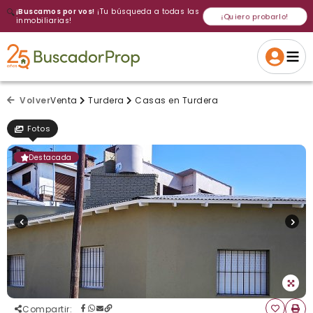
🔍
¡Buscamos por vos!
¡Tu búsqueda a todas las
¡Quiero probarlo!
inmobiliarias!
Volver a intentar
Gracias
Cancelar
Si, eliminar
Volver a intentarlo
¡Si, enviar a todos!
Crear alerta
Volver
Venta
Turdera
Casas en Turdera
Fotos
Destacada
Compartir
: