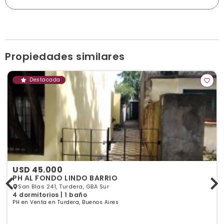
Av. Antártida Argentina 1798, Llavallol
martillerajuarez@hotmail.com
deborajuarezprop.com.ar
Horario de atención: Lunes a viernes de 9 a 13 hs. y de
15:30 a 18 hs.
Ver publicaciones de la inmobiliaria
Propiedades similares
Destacada
USD 45.000
PH AL FONDO LINDO BARRIO
San Blas 241, Turdera, GBA Sur
4 dormitorios | 1 baño
PH en Venta en Turdera, Buenos Aires