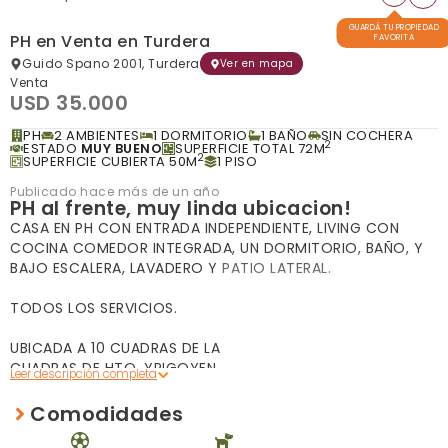
GUARDÁ TU PROPIEDAD
PH en Venta en Turdera
FAVORITA
Guido Spano 2001, Turdera
Ver en mapa
Venta
USD 35.000
PH
2 AMBIENTES
1 DORMITORIO
1 BAÑO
SIN COCHERA
2
ESTADO
MUY BUENO
SUPERFICIE TOTAL 72M
2
SUPERFICIE CUBIERTA 50M
1 PISO
Publicado hace más de un año
PH al frente, muy linda ubicacion!
CASA EN PH CON ENTRADA INDEPENDIENTE, LIVING CON
COCINA COMEDOR INTEGRADA, UN DORMITORIO, BAÑO, Y
BAJO ESCALERA, LAVADERO Y PATIO LATERAL.
TODOS LOS SERVICIOS.
UBICADA A 10 CUADRAS DE LA ESTACION DEL FFCC. Y A 10
CUADRAS DE HTO. YRIGOYEN.
Comodidades