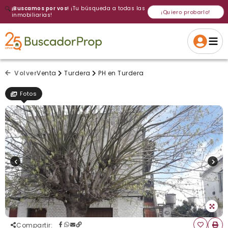
🔍
¡Buscamos por vos!
¡Tu búsqueda a todas las
¡Quiero probarlo!
inmobiliarias!
Volver a intentar
Gracias
Cancelar
Si, eliminar
Volver a intentarlo
¡Si, enviar a todos!
Crear alerta
Volver
Venta
Turdera
PH en Turdera
Fotos
Compartir
: