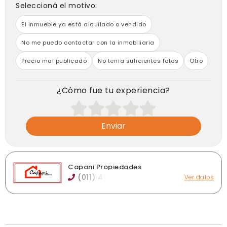
Seleccioná el motivo:
El inmueble ya está alquilado o vendido
No me puedo contactar con la inmobiliaria
Precio mal publicado
No tenía suficientes fotos
Otro
¿Cómo fue tu experiencia?
Enviar
Capani Propiedades
(011) 42
Ver datos
Madariaga 658, Luis Guillón
consultas@capanipropiedades.com.ar
capanipropiedades.com.ar
Horario de atención: Lunes a Viernes de 16.30 a 19.30hs.