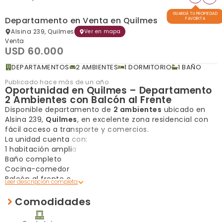
GUARDÁ TU PROPIEDAD
Departamento en Venta en Quilmes
FAVORITA
Alsina 239, Quilmes
Ver en mapa
Venta
USD 60.000
DEPARTAMENTOS
2 AMBIENTES
1 DORMITORIO
1 BAÑO
Publicado hace más de un año
Oportunidad en Quilmes – Departamento
2 Ambientes con Balcón al Frente
Disponible departamento de
2 ambientes
ubicado en
Alsina 239,
Quilmes
, en excelente zona residencial con
fácil acceso a transporte y comercios.
La unidad cuenta con:
1 habitación amplia
Baño completo
Cocina-comedor integrada
Balcón al frente con buena vista y ventilación
Precio total: $60.000
, con una entrega inicial de $30.000
y el resto financiado en cuotas.
Comodidades
Ideal para quienes buscan comodidad, ubicación y una
opción accesible de pago.