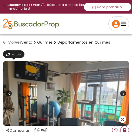
🔍
¡Buscamos por vos!
¡Tu búsqueda a todas las
¡Quiero probarlo!
inmobiliarias!
Volver a intentar
Gracias
Cancelar
Si, eliminar
Volver a intentarlo
¡Si, enviar a todos!
Crear alerta
Volver
Venta
Quilmes
Departamentos en Quilmes
Fotos
Compartir
: