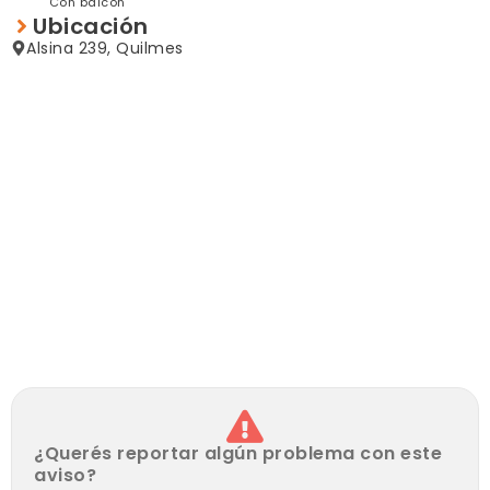
Con balcón
¡No dejes pasar esta oportunidad de mudarte con una
Ubicación
inversión mínima!
Alsina 239, Quilmes
¿Querés reportar algún problema con este
aviso?