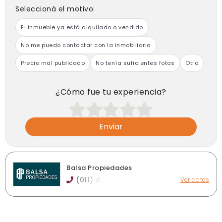
Seleccioná el motivo:
El inmueble ya está alquilado o vendido
No me puedo contactar con la inmobiliaria
Precio mal publicado
No tenía suficientes fotos
Otro
¿Cómo fue tu experiencia?
Enviar
Balsa Propiedades
(011) 42
Ver datos
Palaa 450, Avellaneda
balsafacundo@yahoo.com.ar
balsapropiedades.com.ar
Horario de atención: Lunes a viernes de 10 a 18hs. con