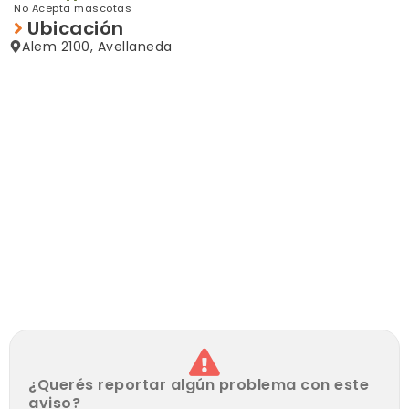
importantes líneas de colectivos a pocos metros,
No Acepta mascotas
facilitando la conexión con distintos puntos de la ciudad.
Ubicación
Alem 2100, Avellaneda
La propiedad cuenta con un amplio living-comedor,
cocina independiente, tres dormitorios de cómodas
dimensiones y baño completo. Sus ambientes se
destacan por su buena distribución y el gran
aprovechamiento de los espacios.
Una excelente oportunidad tanto para vivienda
familiar como para inversión.
¿Querés reportar algún problema con este
aviso?