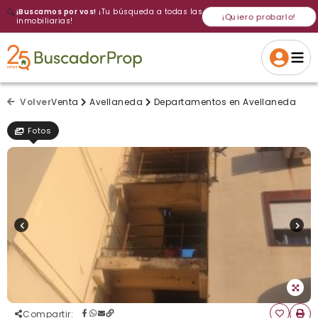
🔍
¡Buscamos por vos!
¡Tu búsqueda a todas las
¡Quiero probarlo!
inmobiliarias!
Volver a intentar
Gracias
Cancelar
Si, eliminar
Volver a intentarlo
¡Si, enviar a todos!
Crear alerta
Volver
Venta
Avellaneda
Departamentos en Avellaneda
Fotos
Compartir
: