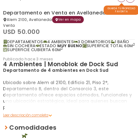
GUARDÁ TU PROPIEDAD
Departamento en Venta en Avellaneda
FAVORITA
Alem 2100, Avellaneda
Ver en mapa
Venta
USD 50.000
DEPARTAMENTOS
4 AMBIENTES
3 DORMITORIOS
1 BAÑO
2
SIN COCHERA
ESTADO
MUY BUENO
SUPERFICIE TOTAL 60M
2
SUPERFICIE CUBIERTA 60M
Publicado hace 3 meses
4 Ambientes | Monoblok de Dock Sud
Departamento de 4 ambientes en Dock Sud
Ubicado sobre Alem al 2100, Edificio 21, Piso 2°,
Departamento B, dentro del Consorcio 3, este
departamento ofrece espacios cómodos, funcionales y
una ubicación estratégica, ideal para quienes buscan
practicidad y fácil acceso a todo.
Situado en el complejo de torres de Dock Sud, se
encuentra rodeado de comercios, centro comercial
Comodidades
cercano, escuelas y servicios, además de contar con