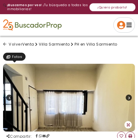
🔍
¡Buscamos por vos!
¡Tu búsqueda a todas las
¡Quiero probarlo!
inmobiliarias!
Volver a intentar
Gracias
Cancelar
Si, eliminar
Volver a intentarlo
¡Si, enviar a todos!
Crear alerta
Volver
Venta
Villa Sarmiento
PH en Villa Sarmiento
Fotos
Compartir
: