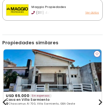
Maggio Propiedades
(011) 44
Ver datos
Las Bases 191, Haedo
info@estudioamaggio.com
estudioamaggio.com
Ver publicaciones de la inmobiliaria
Propiedades similares
USD 65.000
Sin expensas
Casa en Villa Sarmiento
Chascomus Al 700, Villa Sarmiento, GBA Oeste