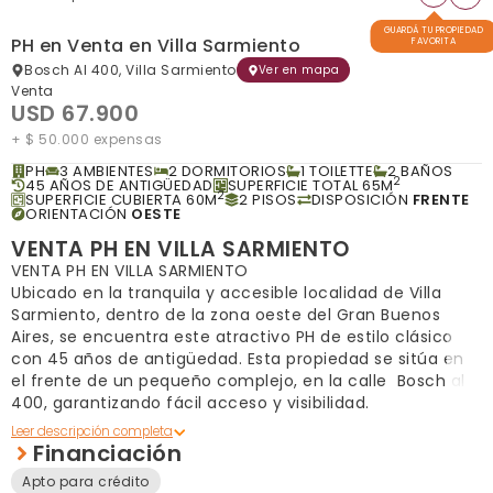
GUARDÁ TU PROPIEDAD
PH en Venta en Villa Sarmiento
FAVORITA
Bosch Al 400, Villa Sarmiento
Ver en mapa
Venta
USD 67.900
+ $ 50.000 expensas
PH
3 AMBIENTES
2 DORMITORIOS
1 TOILETTE
2 BAÑOS
2
45 AÑOS DE ANTIGÜEDAD
SUPERFICIE TOTAL 65M
2
SUPERFICIE CUBIERTA 60M
2 PISOS
DISPOSICIÓN
FRENTE
ORIENTACIÓN
OESTE
VENTA PH EN VILLA SARMIENTO
VENTA PH EN VILLA SARMIENTO
Ubicado en la tranquila y accesible localidad de Villa
Sarmiento, dentro de la zona oeste del Gran Buenos
Aires, se encuentra este atractivo PH de estilo clásico
con 45 años de antigüedad. Esta propiedad se sitúa en
el frente de un pequeño complejo, en la calle Bosch al
400, garantizando fácil acceso y visibilidad.
Con un diseño funcional de dos plantas, la propiedad
Financiación
ofrece un total de 3 ambientes, incluyendo 2 dormitorios
Apto para crédito
y 2 baños completos . La distribución inteligente