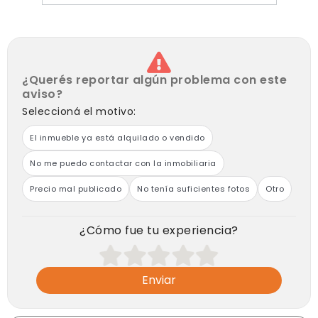
- Parcialmente Refaccionado
Comercialización
Financiación Bancaria
Financiación Privada en Dólares en Cuotas Fijas a
convenir
¿Querés reportar algún problema con este
aviso?
Ubicación y Zona:
Seleccioná el motivo:
a metros del Centro Comercial Corredor Gaona-
Transportes- Gastronómica- Gimnasios- Bancos-
El inmueble ya está alquilado o vendido
Hospitales- Centros de Salud, Universidad y Colegios.
No me puedo contactar con la inmobiliaria
Precio mal publicado
No tenía suficientes fotos
Otro
¿Cómo fue tu experiencia?
Enviar