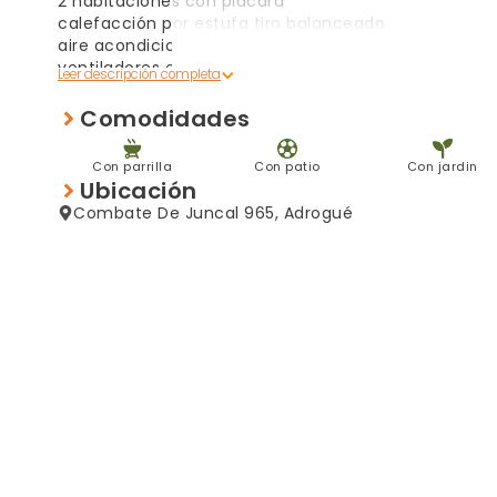
2 habitaciones con placard
calefacción por estufa tiro balanceado
aire acondicionado
ventiladores en habitaciones y cocina.
cochera semi cubierta
Comodidades
Consultanos !
Con parrilla
Con patio
Con jardin
Ubicación
Combate De Juncal 965, Adrogué