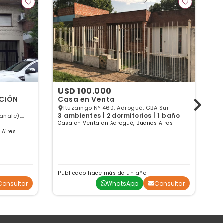
USD 100.000
U
ACIÓN
Casa en Venta
C
Ituzaingo Nº 460, Adrogué, GBA Sur
3 ambientes | 2 dormitorios | 1 baño
4 
anale),
Casa en Venta en Adrogué, Buenos Aires
Ca
 Aires
Publicado hace más de un año
Pu
Consultar
WhatsApp
Consultar