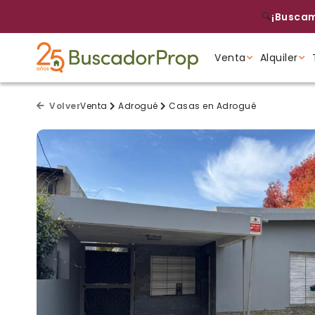
🔍
¡Buscam
Venta
Alquiler
Tipo de propiedad
Tipo de propiedad
Tipo de propiedad
Volver
Venta
Adrogué
Casas en Adrogué