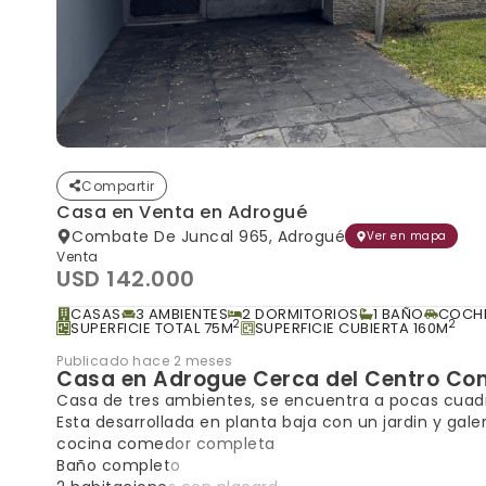
Compartir
Casa en Venta en Adrogué
Combate De Juncal 965, Adrogué
Ver en mapa
Venta
USD 142.000
CASAS
3 AMBIENTES
2 DORMITORIOS
1 BAÑO
COCH
2
2
SUPERFICIE TOTAL 75M
SUPERFICIE CUBIERTA 160M
Publicado hace 2 meses
Casa en Adrogue Cerca del Centro Come
Casa de tres ambientes, se encuentra a pocas cuadr
Esta desarrollada en planta baja con un jardin y galer
cocina comedor completa
Baño completo