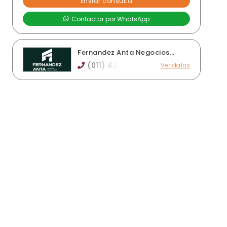
Fernandez Anta Negocios
Inmobiliarios
(011) 421
Ver datos
Intendente Doctor Gonzalez Nº 949, Adrogué
fernandezantainmobiliaria@gmail.com
fernandezanta.com.ar
Horario de atención: De 10 a 13 y de 15 a 18 hs.
Ver publicaciones de la inmobiliaria