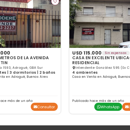
.000
USD 115.000
Sin expensas
METROS DE LA AVENIDA
CASA EN EXCELENTE UBIC
TIN
RESIDENCIAL
a 1593, Adrogué, GBA Sur
Intendente González 595 (Ex C
es | 3 dormitorios | 2 baños
4 ambientes
Adrogué, GBA Sur
nta en Adrogué, Buenos Aires
Casa en Venta en Adrogué, Buenos
hace más de un año
Publicado hace más de un año
Consultar
WhatsApp