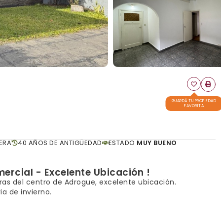
GUARDÁ TU PROPIEDAD
FAVORITA
ERA
40 AÑOS DE ANTIGÜEDAD
ESTADO
MUY BUENO
rcial - Excelente Ubicación !
as del centro de Adrogue, excelente ubicación.
ia de invierno.