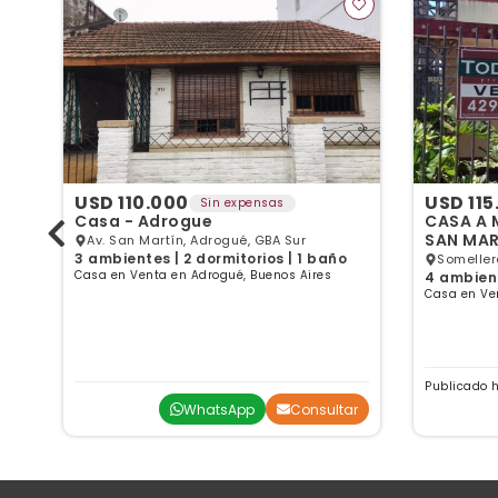
USD 110.000
USD 115
Sin expensas
Casa - Adrogue
CASA A 
SAN MAR
Av. San Martín, Adrogué, GBA Sur
3 ambientes | 2 dormitorios | 1 baño
Someller
Casa en Venta en Adrogué, Buenos Aires
4 ambient
Casa en Ve
Publicado 
ar
WhatsApp
Consultar