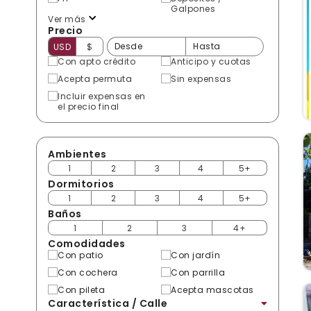
Galpones
Ver más
Precio
USD
$
Con apto crédito
Anticipo y cuotas
Acepta permuta
Sin expensas
Incluir expensas en
el precio final
Ambientes
1
2
3
4
5+
Dormitorios
1
2
3
4
5+
Baños
1
2
3
4+
Comodidades
Con patio
Con jardín
Con cochera
Con parrilla
Con pileta
Acepta mascotas
Característica / Calle