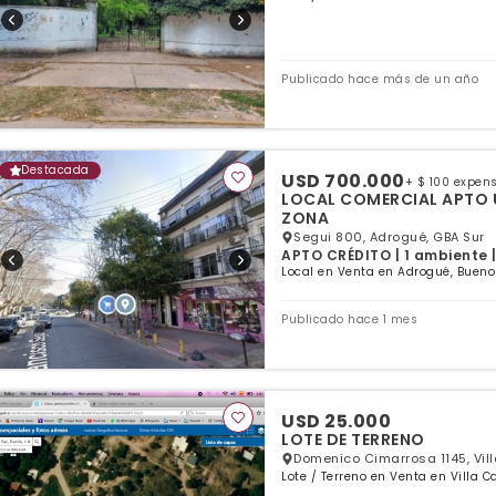
Publicado hace más de un año
Destacada
USD 700.000
+ $ 100 expen
LOCAL COMERCIAL APTO 
ZONA
Segui 800, Adrogué, GBA Sur
APTO CRÉDITO | 1 ambiente |
Local en Venta en Adrogué, Bueno
Publicado hace 1 mes
USD 25.000
LOTE DE TERRENO
Domenico Cimarrosa 1145, Vil
Lote / Terreno en Venta en Villa C