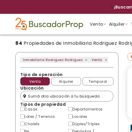
🔍
¡Buscam
Venta
Alquiler
84
Propiedades de Inmobiliaria Rodriguez Rodr
Tipo de propiedad
Tipo de propiedad
Tipo de propiedad
Inmobiliaria Rodriguez Rodriguez
Venta
Tipo de operación
Venta
Alquiler
Temporal
Ubicación
Tipos de propiedad
Casas
Departamentos
Lotes / Terrenos
Locales
Chalets
Dúplex/Tríplex
PH
Depósitos /