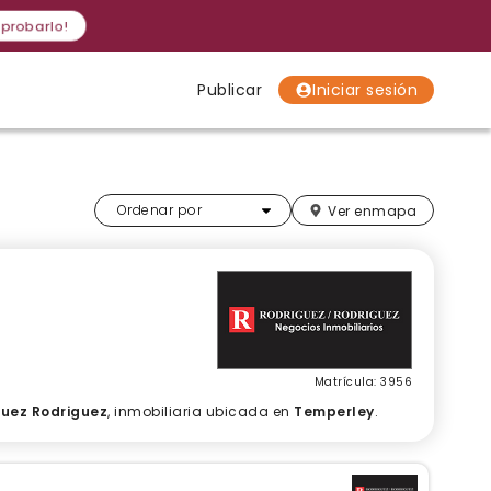
 probarlo!
Publicar
Iniciar sesión
Localidades
Localidades
Localidades
Más relevantes
Ordenar por
Ver en
mapa
Matrícula: 3956
guez Rodriguez
, inmobiliaria ubicada en
Temperley
.