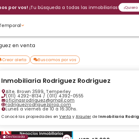
os por vos!
¡Tu búsqueda a todas las inmobiliarias!
¡Quiero
Temporal
Volver a intentar
Gracias
Cancelar
Si, eliminar
Volver a intentarlo
¡Si, enviar a todos!
Crear alerta
iguez en venta
Ambientes
Ambientes
Ambientes
Crear alerta
Buscamos por vos
Inmobiliaria Rodriguez Rodriguez
Alte. Brown 3599, Temperley
(011) 4292-8134 / (011) 4392-0555
oficinasrodriguez@gmail.com
rodriguezrodriguezprop.com
Lunes a viernes de 10 a 16:30hs.
Conocé las propiedades en
Venta
y
Alquiler
de
Inmobiliaria Rodri
Destacada