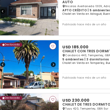
AUTO
Nicolas Avellaneda 1309, Adr
APTO CRÉDITO | 5 ambientes 
Chalet en Venta en Adrogué, Buen
Publicado hace más de un año
Destacada
USD 185.000
CHALET CON TRES DORMIT
Condarco 443, Temperley, GBA
5 ambientes | 3 dormitorios 
Chalet en Venta en Temperley, Bu
Publicado hace más de un año
Destacada
USD 230.000
CHALET DE TRES DORMITO
Tuyu 420, Temperley, GBA Sur