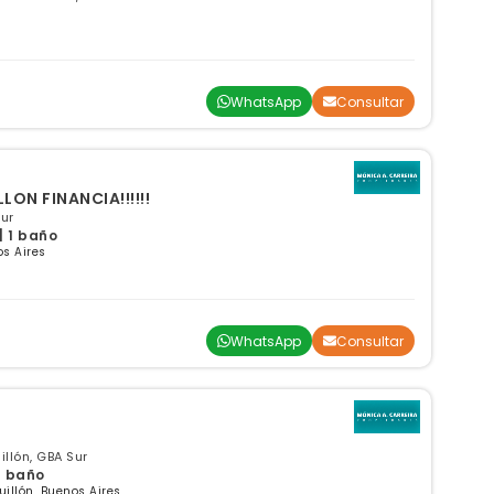
WhatsApp
Consultar
LLON FINANCIA!!!!!!
Sur
| 1 baño
os Aires
WhatsApp
Consultar
illón, GBA Sur
 1 baño
illón, Buenos Aires