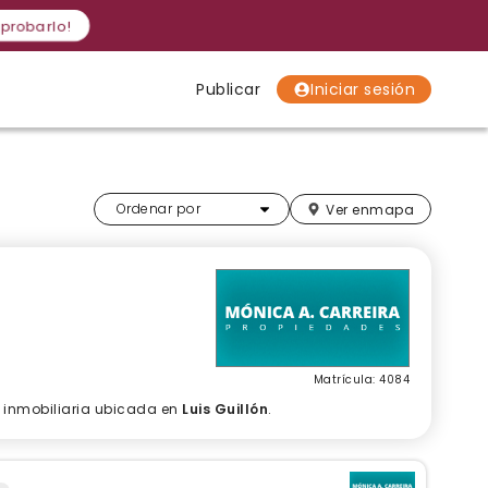
 probarlo!
Publicar
Iniciar sesión
Localidades
Localidades
Localidades
Más relevantes
Ordenar por
Ver en
mapa
Matrícula: 4084
, inmobiliaria ubicada en
Luis Guillón
.