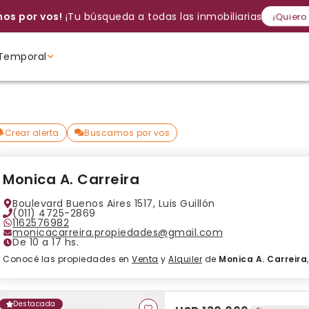
os por vos!
¡Tu búsqueda a todas las inmobiliarias!
¡Quiero
Temporal
Volver a intentar
Gracias
Cancelar
Si, eliminar
Volver a intentarlo
¡Si, enviar a todos!
Crear alerta
Ambientes
Ambientes
Ambientes
Crear alerta
Buscamos por vos
Monica A. Carreira
Boulevard Buenos Aires 1517, Luis Guillón
(011) 4725-2869
1162576982
monicacarreira.propiedades@gmail.com
De 10 a 17 hs.
Conocé las propiedades en
Venta
y
Alquiler
de
Monica A. Carreira
Destacada