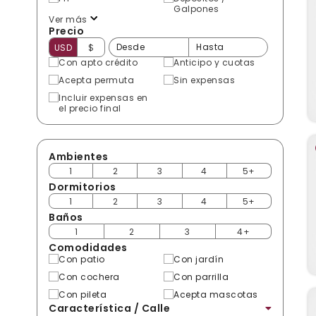
Galpones
Ver más
Precio
USD
$
Con apto crédito
Anticipo y cuotas
Acepta permuta
Sin expensas
Incluir expensas en
el precio final
Ambientes
1
2
3
4
5+
Dormitorios
1
2
3
4
5+
Baños
1
2
3
4+
Comodidades
Con patio
Con jardín
Con cochera
Con parrilla
Con pileta
Acepta mascotas
Característica / Calle