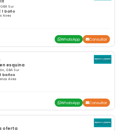
!!
 GBA Sur
| 1 baño
s Aires
WhatsApp
Consultar
 en esquina
ón, GBA Sur
 3 baños
enos Aires
WhatsApp
Consultar
a oferta