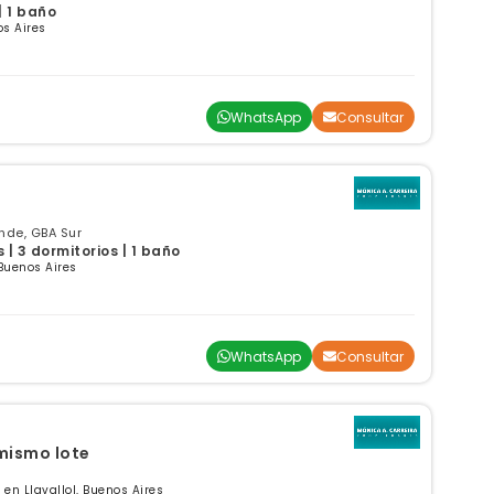
| 1 baño
os Aires
WhatsApp
Consultar
nde, GBA Sur
| 3 dormitorios | 1 baño
Buenos Aires
WhatsApp
Consultar
mismo lote
en Llavallol, Buenos Aires