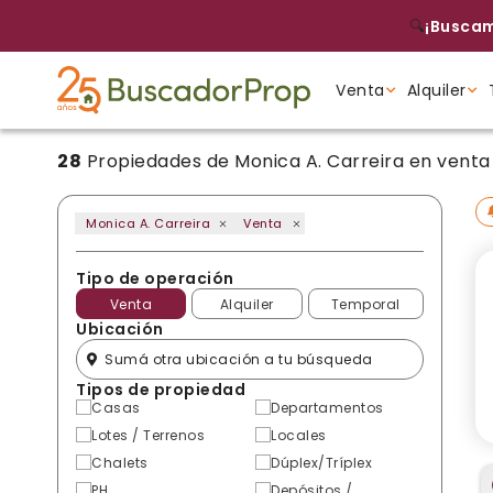
🔍
¡Buscam
Venta
Alquiler
28
Propiedades de Monica A. Carreira en venta
Tipo de propiedad
Tipo de propiedad
Tipo de propiedad
Monica A. Carreira
Venta
Tipo de operación
Venta
Alquiler
Temporal
Ubicación
Tipos de propiedad
Casas
Departamentos
Lotes / Terrenos
Locales
Chalets
Dúplex/Tríplex
PH
Depósitos /