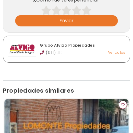
Enviar
Grupo Alvigo Propiedades
(011) 42
Ver datos
Av. Hipólito Yrigoyen 9504, Lomas de Zamora
info@grupoalvigo.com.ar
grupoalvigo.com.ar
Horario de atención: Lunes a viernes de 10 a 18 hs
atención en oficina.
Ver publicaciones de la inmobiliaria
Propiedades similares