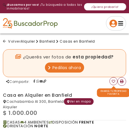
🔍
¡Buscamos por vos!
¡Tu búsqueda a todas las
¡Quiero probarlo!
inmobiliarias!
Volver a intentar
Gracias
Cancelar
Si, eliminar
Volver a intentarlo
¡Si, enviar a todos!
Crear alerta
Volver
Alquiler
Banfield
Casas en Banfield
¿Querés ver fotos de
esta propiedad?
Pedilas ahora
Compartir
:
GUARDÁ TU PROPIEDAD
Casa en Alquiler en Banfield
FAVORITA
Cochabamba Al 300, Banfield
Ver en mapa
Alquiler
$ 1.000.000
CASAS
4 AMBIENTES
DISPOSICIÓN
FRENTE
ORIENTACIÓN
NORTE