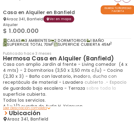
GUARDÁ TU PROPIEDAD
Casa en Alquiler en Banfield
FAVORITA
Araoz 341, Banfield
Ver en mapa
Alquiler
$ 1.000.000
CASAS
3 AMBIENTES
2 DORMITORIOS
1 BAÑO
2
2
SUPERFICIE TOTAL 70M
SUPERFICIE CUBIERTA 45M
Publicado hace 3 meses
Hermosa Casa en Alquiler (Banfield)
Casa con amplio Jardín al frente - Living comedor (4 x
4 mts) - 2 Dormitorios (3,50 x 3,50 mts c/u) - Cocina
(2,30 x 3) - Baño con lavatorio, inodoro, ducha con
receptáculo de material - Lavadero cubierto .- Espacio
de guardado bajo escalera - Terraza sobre toda la
superficie cubierta.
Todos los servicios.
A 1 y 1/2 cuadra de Avda H. Yrigoyen.
Ubicación
Araoz 341, Banfield