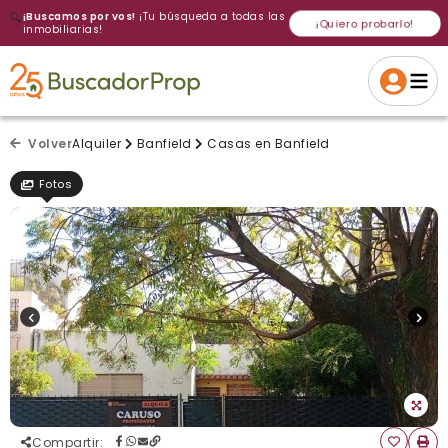
🔍
¡Buscamos por vos!
¡Tu búsqueda a todas las
¡Quiero probarlo!
inmobiliarias!
Volver a intentar
Gracias
Cancelar
Si, eliminar
Volver a intentarlo
¡Si, enviar a todos!
Crear alerta
Volver
Alquiler
Banfield
Casas en Banfield
Fotos
Compartir
: