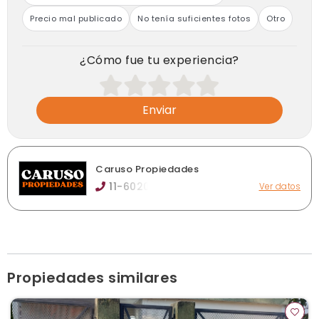
Precio mal publicado
No tenía suficientes fotos
Otro
¿Cómo fue tu experiencia?
Enviar
Caruso Propiedades
11-6020
Ver datos
Malabia 329, Banfield
caru@carusoprop.com.ar
carusoprop.com.ar
Ver publicaciones de la inmobiliaria
Propiedades similares