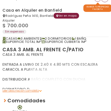
GUARDÁ TU PROPIEDAD
Casa en Alquiler en Banfield
FAVORITA
Rodríguez Peña 1410, Banfield
Ver en mapa
Alquiler
$ 700.000
Sin expensas
CASAS
3 AMBIENTES
2 DORMITORIOS
1 BAÑO
2
2
SUPERFICIE TOTAL 1M
SUPERFICIE CUBIERTA 1M
CASA 3 AMB. AL FRENTE C/PATIO
CASA 3 AMB. AL FRENTE
ENTRADA A LIVING DE 2.40 X 4.80 MTS CON ESCALERA
CARACOL A PLANTA ALTA
DISTRIBUIDOR A BAÑO COMPLETO CON DUCHA
DORMITORIO DE 3.15 X 3.60 MTS. AL FRENTE
COCINA-COMEDOR DE 5.70 X 2.80 MTS. CON BAJO Y
Comodidades
SOBRE MESADA DE MADERA (SIN ARTEFACTO DE COCINA)