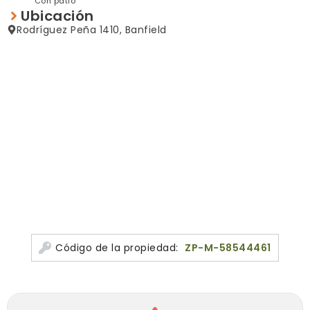
Con patio
PATIO DE 5.80 X 3.30 MTS. CON LAVADERO SEMICUBIERTO Y
Ubicación
TERMOTANQUE, ESCALERA DE ACCESO A TERRAZA.
Rodríguez Peña 1410, Banfield
EN PLANTA ALTA AMBIENTE AMPLIO (A UTILIZARSE COMO
SEGUNDO DORMITORIO) CON SALIDA A AMPLIA TERRAZA DE
5.70 X 5.00 MTS. CON ESCALERA AL PATIO.
NO SE ACEPTAN MASCOTAS.
Todas las medidas enunciadas son meramente
orientativas, las medidas exactas serán las que se
expresen en el respectivo título de propiedad de cada
inmueble. Todas las fotos, imagenes y videos son
meramente ilustrativos y no contractuales. Los precios
enunciados son meramente orientativos y no
contractuales.
Código de la propiedad:
ZP-M-58544461