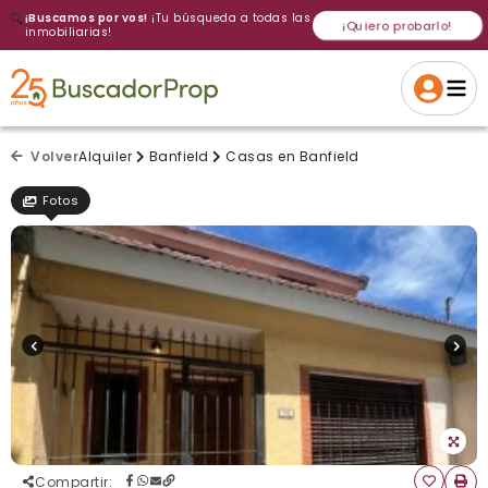
🔍
¡Buscamos por vos!
¡Tu búsqueda a todas las
¡Quiero probarlo!
inmobiliarias!
Volver a intentar
Gracias
Cancelar
Si, eliminar
Volver a intentarlo
¡Si, enviar a todos!
Crear alerta
Volver
Alquiler
Banfield
Casas en Banfield
Fotos
Compartir
: