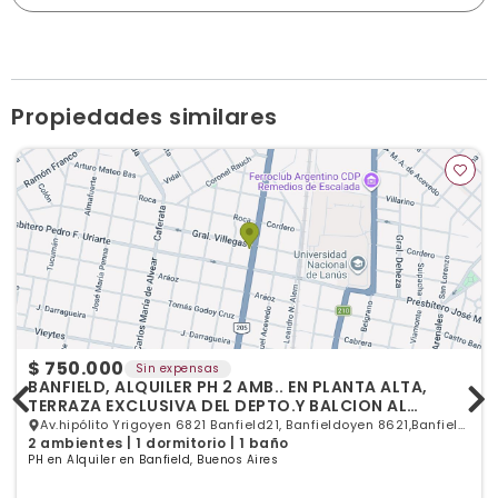
Juan de Garay 201, Remedios de Escalada
info@dascoliaspropiedades.com.ar
dascoliasprop.com.ar
Horario de atención: lunes a viernes de 9:30 hs a 18 hs
Ver publicaciones de la inmobiliaria
Propiedades similares
$ 750.000
Sin expensas
BANFIELD, ALQUILER PH 2 AMB.. EN PLANTA ALTA,
TERRAZA EXCLUSIVA DEL DEPTO.Y BALCION AL
FRENTE,
Av.hipólito Yrigoyen 6821 Banfield21, Banfieldoyen 8621,Banfield,
2 ambientes | 1 dormitorio | 1 baño
Banfield, GBA Sur
PH en Alquiler en Banfield, Buenos Aires