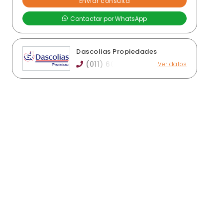
Dascolias Propiedades
(011) 60
Ver datos
Juan de Garay 201, Remedios de Escalada
info@dascoliaspropiedades.com.ar
dascoliasprop.com.ar
Horario de atención: lunes a viernes de 9:30 hs
a 18 hs
Ver publicaciones de la inmobiliaria