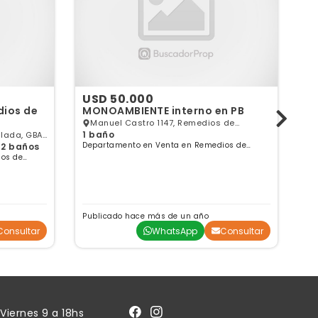
USD 50.000
U
dios de
MONOAMBIENTE interno en PB
Manuel Castro 1147, Remedios de
e
1 baño
2 
lada, GBA
Escalada, GBA Sur
Departamento en Venta en Remedios de
De
| 2 baños
Escalada, Buenos Aires
Es
os de
Publicado hace más de un año
Pu
Consultar
WhatsApp
Consultar
Viernes 9 a 18hs