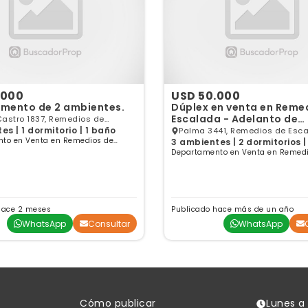
.000
USD 50.000
mento de 2 ambientes.
Dúplex en venta en Reme
Escalada - Adelanto de
astro 1837, Remedios de
U$S50.000 y 60 cuotas d
es | 1 dormitorio | 1 baño
, GBA Sur
Palma 3441, Remedios de Esca
to en Venta en Remedios de
U$S750
3 ambientes | 2 dormitorios 
Sur
uenos Aires
Departamento en Venta en Remedi
Escalada, Buenos Aires
hace 2 meses
Publicado hace más de un año
WhatsApp
Consultar
WhatsApp
Cómo publicar
Lunes a 