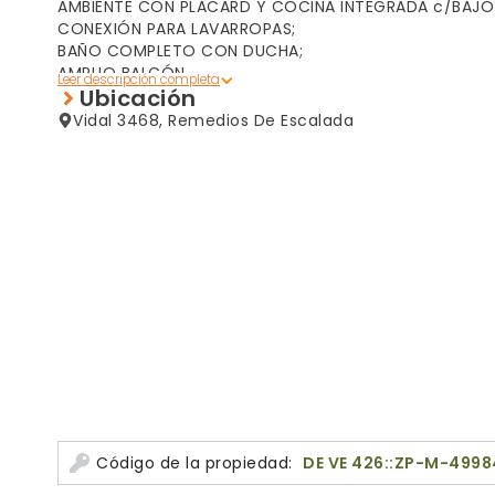
AMBIENTE CON PLACARD Y COCINA INTEGRADA c/BAJO
CONEXIÓN PARA LAVARROPAS;
BAÑO COMPLETO CON DUCHA;
AMPLIO BALCÓN.
Ubicación
Todas las medidas enunciadas son meramente orient
Vidal 3468, Remedios De Escalada
en el respectivo título de propiedad de cada inmue
ilustrativos y no contractuales. Los precios enunci
Código de la propiedad:
DE VE 426::ZP-M-499