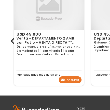
USD 45.000
USD 45
Venta - DEPARTAMENTO 2 AMB
Departa
con Patio - VENTA DIRECTA **
Manuel C
APTO CRÉDITO **
2 ambient
Elias Vedoya 3756 E/ M. Avellaneda Y 1°
Escalada
Departamen
2 ambientes | 1 dormitorio | 1 baño
De Marzo, Remedios de Escalada, GBA
Escalada, B
Departamento en Venta en Remedios de
Sur
Escalada, Buenos Aires
Publicado hace más de un año
Publicado 
ar
Consultar
Inicio