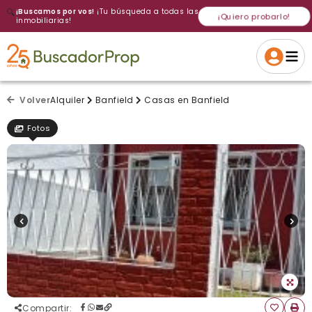
🔍
¡Buscamos por vos!
¡Tu búsqueda a todas las
¡Quiero probarlo!
inmobiliarias!
Volver a intentar
Gracias
Cancelar
Si, eliminar
Volver a intentarlo
¡Si, enviar a todos!
Crear alerta
Volver
Alquiler
Banfield
Casas en Banfield
Fotos
Compartir
: