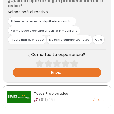
¿Querés reportar algún problema con este
1168872001
aviso?
Seleccioná el motivo:
El inmueble ya está alquilado o vendido
No me puedo contactar con la inmobiliaria
Precio mal publicado
No tenía suficientes fotos
Otro
¿Cómo fue tu experiencia?
Enviar
Tevez Propiedades
(011) 15 6
Ver datos
Vicente Barbieri 1182, Banfield
sandramtevez2009@hotmail.com