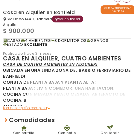
GUARDÁ TU PROPIEDAD
Casa en Alquiler en Banfield
FAVORITA
Siciliano 1440, Banfield
Ver en mapa
Alquiler
$ 900.000
CASAS
4 AMBIENTES
3 DORMITORIOS
2 BAÑOS
ESTADO
EXCELENTE
Publicado hace 3 meses
CASA EN ALQUILER, CUATRO AMBIENTES
CASA DE CUATRO AMBIENTES EN ALQUILER!
UBICADA EN UNA LINDA ZONA DEL BARRIO FERRIVIARIO DE
BANFIELD!
CONSTA DE PLANTA BAJA Y PLANTA ALTA:
PLANTA BAJA : LIVIN COMEDOR, UNA HABITACION,
COCINA CON MESADA Y BAJO MESADA, ARTEFACTO DE
COCINA. BAÑO. PATIO , CON QUINCHO, PARRILLA Y
TERRAZA,
JARDIN AL FRENTE.
PLANTA ALTA: SE ACCEDE POR ESCALERA DE MADERA:
Comodidades
HALL DITRIBUCION; UN BAÑO, PRIMERA HABITACION CON
BALCON A LA LA CALLE Y PLACARD, SEGUNDA
Con parrilla
Con patio
Con jardin